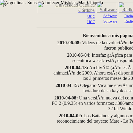
?>
Software
Radi
UCC
Software
Radi
UCC
Bienvenidos a mis página
2010-06-08:
Videos de la evoluciÃ³n de
fueron publica
2010-06-04:
Interfaz grÃ¡fica para
scientifica w-calc estÃ¡ disponi
2010-04-18:
ArchivÃ© (aÃºn estÃ¡ d
animaciÃ³n de 2009. Ahora estÃ¡ disponib
los 3 primeros meses de 2
2010-04-15:
Olegario Vica me enviÃ³ im
botadura de su kayak case
2010-04-08:
Una versiÃ³n nueva del comp
FC 2 (0.9.35) en varios formatos: .i386/a
32 bit Wind
2010-04-02:
Los Battainos y algunos ma
reconocimiento del trayecto Mare - La 