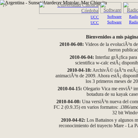
?>
Software
Radi
UCC
Software
Radi
UCC
Bienvenidos a mis página
2010-06-08:
Videos de la evoluciÃ³n de
fueron publica
2010-06-04:
Interfaz grÃ¡fica para
scientifica w-calc estÃ¡ disponi
2010-04-18:
ArchivÃ© (aÃºn estÃ¡ d
animaciÃ³n de 2009. Ahora estÃ¡ disponib
los 3 primeros meses de 2
2010-04-15:
Olegario Vica me enviÃ³ im
botadura de su kayak case
2010-04-08:
Una versiÃ³n nueva del comp
FC 2 (0.9.35) en varios formatos: .i386/a
32 bit Wind
2010-04-02:
Los Battainos y algunos ma
reconocimiento del trayecto Mare - La 