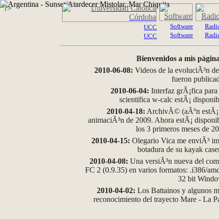
?>
Software
Radi
UCC
Software
Radi
UCC
Bienvenidos a mis página
2010-06-08:
Videos de la evoluciÃ³n de
fueron publica
2010-06-04:
Interfaz grÃ¡fica para
scientifica w-calc estÃ¡ disponi
2010-04-18:
ArchivÃ© (aÃºn estÃ¡ d
animaciÃ³n de 2009. Ahora estÃ¡ disponib
los 3 primeros meses de 2
2010-04-15:
Olegario Vica me enviÃ³ im
botadura de su kayak case
2010-04-08:
Una versiÃ³n nueva del comp
FC 2 (0.9.35) en varios formatos: .i386/a
32 bit Wind
2010-04-02:
Los Battainos y algunos ma
reconocimiento del trayecto Mare - La 