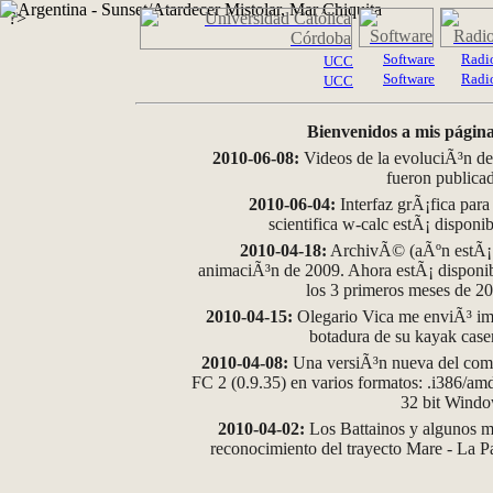
?>
Software
Radi
UCC
Software
Radi
UCC
Bienvenidos a mis página
2010-06-08:
Videos de la evoluciÃ³n de
fueron publica
2010-06-04:
Interfaz grÃ¡fica para
scientifica w-calc estÃ¡ disponi
2010-04-18:
ArchivÃ© (aÃºn estÃ¡ d
animaciÃ³n de 2009. Ahora estÃ¡ disponib
los 3 primeros meses de 2
2010-04-15:
Olegario Vica me enviÃ³ im
botadura de su kayak case
2010-04-08:
Una versiÃ³n nueva del comp
FC 2 (0.9.35) en varios formatos: .i386/a
32 bit Wind
2010-04-02:
Los Battainos y algunos ma
reconocimiento del trayecto Mare - La 