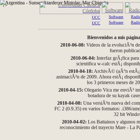
?>
Software
Radi
UCC
Software
Radi
UCC
Bienvenidos a mis página
2010-06-08:
Videos de la evoluciÃ³n de
fueron publica
2010-06-04:
Interfaz grÃ¡fica para
scientifica w-calc estÃ¡ disponi
2010-04-18:
ArchivÃ© (aÃºn estÃ¡ d
animaciÃ³n de 2009. Ahora estÃ¡ disponib
los 3 primeros meses de 2
2010-04-15:
Olegario Vica me enviÃ³ im
botadura de su kayak case
2010-04-08:
Una versiÃ³n nueva del comp
FC 2 (0.9.35) en varios formatos: .i386/a
32 bit Wind
2010-04-02:
Los Battainos y algunos ma
reconocimiento del trayecto Mare - La 