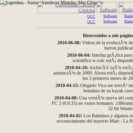
?>
Software
Radi
UCC
Software
Radi
UCC
Bienvenidos a mis página
2010-06-08:
Videos de la evoluciÃ³n de
fueron publica
2010-06-04:
Interfaz grÃ¡fica para
scientifica w-calc estÃ¡ disponi
2010-04-18:
ArchivÃ© (aÃºn estÃ¡ d
animaciÃ³n de 2009. Ahora estÃ¡ disponib
los 3 primeros meses de 2
2010-04-15:
Olegario Vica me enviÃ³ im
botadura de su kayak case
2010-04-08:
Una versiÃ³n nueva del comp
FC 2 (0.9.35) en varios formatos: .i386/a
32 bit Wind
2010-04-02:
Los Battainos y algunos ma
reconocimiento del trayecto Mare - La 