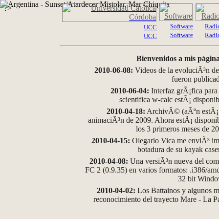
?>
Software
Radi
UCC
Software
Radi
UCC
Bienvenidos a mis página
2010-06-08:
Videos de la evoluciÃ³n de
fueron publica
2010-06-04:
Interfaz grÃ¡fica para
scientifica w-calc estÃ¡ disponi
2010-04-18:
ArchivÃ© (aÃºn estÃ¡ d
animaciÃ³n de 2009. Ahora estÃ¡ disponib
los 3 primeros meses de 2
2010-04-15:
Olegario Vica me enviÃ³ im
botadura de su kayak case
2010-04-08:
Una versiÃ³n nueva del comp
FC 2 (0.9.35) en varios formatos: .i386/a
32 bit Wind
2010-04-02:
Los Battainos y algunos ma
reconocimiento del trayecto Mare - La 