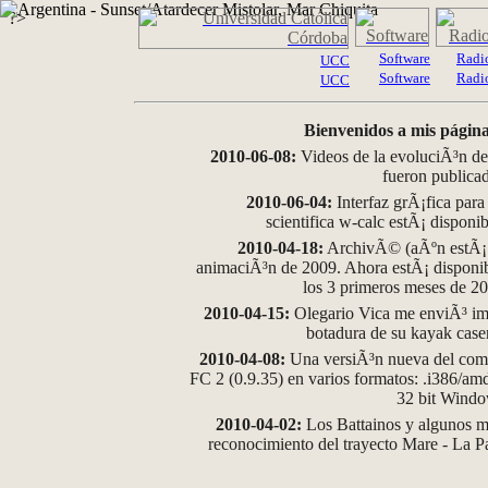
?>
Software
Radi
UCC
Software
Radi
UCC
Bienvenidos a mis página
2010-06-08:
Videos de la evoluciÃ³n de
fueron publica
2010-06-04:
Interfaz grÃ¡fica para
scientifica w-calc estÃ¡ disponi
2010-04-18:
ArchivÃ© (aÃºn estÃ¡ d
animaciÃ³n de 2009. Ahora estÃ¡ disponib
los 3 primeros meses de 2
2010-04-15:
Olegario Vica me enviÃ³ im
botadura de su kayak case
2010-04-08:
Una versiÃ³n nueva del comp
FC 2 (0.9.35) en varios formatos: .i386/a
32 bit Wind
2010-04-02:
Los Battainos y algunos ma
reconocimiento del trayecto Mare - La 