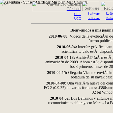
?>
Software
Radi
UCC
Software
Radi
UCC
Bienvenidos a mis página
2010-06-08:
Videos de la evoluciÃ³n de
fueron publica
2010-06-04:
Interfaz grÃ¡fica para
scientifica w-calc estÃ¡ disponi
2010-04-18:
ArchivÃ© (aÃºn estÃ¡ d
animaciÃ³n de 2009. Ahora estÃ¡ disponib
los 3 primeros meses de 2
2010-04-15:
Olegario Vica me enviÃ³ im
botadura de su kayak case
2010-04-08:
Una versiÃ³n nueva del comp
FC 2 (0.9.35) en varios formatos: .i386/a
32 bit Wind
2010-04-02:
Los Battainos y algunos ma
reconocimiento del trayecto Mare - La 