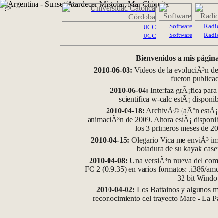
?>
Software
Radi
UCC
Software
Radi
UCC
Bienvenidos a mis página
2010-06-08:
Videos de la evoluciÃ³n de
fueron publica
2010-06-04:
Interfaz grÃ¡fica para
scientifica w-calc estÃ¡ disponi
2010-04-18:
ArchivÃ© (aÃºn estÃ¡ d
animaciÃ³n de 2009. Ahora estÃ¡ disponib
los 3 primeros meses de 2
2010-04-15:
Olegario Vica me enviÃ³ im
botadura de su kayak case
2010-04-08:
Una versiÃ³n nueva del comp
FC 2 (0.9.35) en varios formatos: .i386/a
32 bit Wind
2010-04-02:
Los Battainos y algunos ma
reconocimiento del trayecto Mare - La 