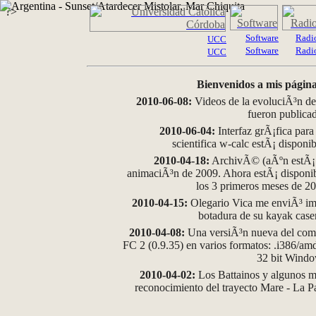
?>
Software
Radi
UCC
Software
Radi
UCC
Bienvenidos a mis página
2010-06-08:
Videos de la evoluciÃ³n de
fueron publica
2010-06-04:
Interfaz grÃ¡fica para
scientifica w-calc estÃ¡ disponi
2010-04-18:
ArchivÃ© (aÃºn estÃ¡ d
animaciÃ³n de 2009. Ahora estÃ¡ disponib
los 3 primeros meses de 2
2010-04-15:
Olegario Vica me enviÃ³ im
botadura de su kayak case
2010-04-08:
Una versiÃ³n nueva del comp
FC 2 (0.9.35) en varios formatos: .i386/a
32 bit Wind
2010-04-02:
Los Battainos y algunos ma
reconocimiento del trayecto Mare - La 