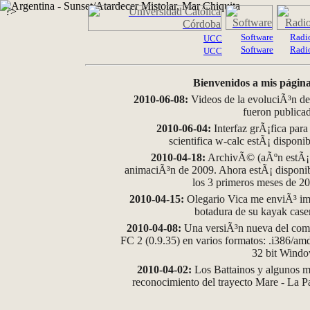
?>
Software
Radi
UCC
Software
Radi
UCC
Bienvenidos a mis página
2010-06-08:
Videos de la evoluciÃ³n de
fueron publica
2010-06-04:
Interfaz grÃ¡fica para
scientifica w-calc estÃ¡ disponi
2010-04-18:
ArchivÃ© (aÃºn estÃ¡ d
animaciÃ³n de 2009. Ahora estÃ¡ disponib
los 3 primeros meses de 2
2010-04-15:
Olegario Vica me enviÃ³ im
botadura de su kayak case
2010-04-08:
Una versiÃ³n nueva del comp
FC 2 (0.9.35) en varios formatos: .i386/a
32 bit Wind
2010-04-02:
Los Battainos y algunos ma
reconocimiento del trayecto Mare - La 