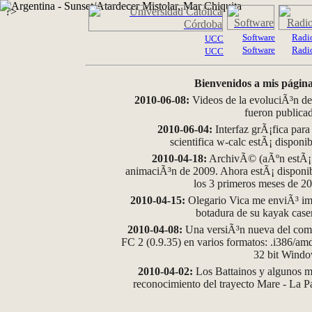
?>
Software
Radi
UCC
Software
Radi
UCC
Bienvenidos a mis página
2010-06-08:
Videos de la evoluciÃ³n de
fueron publica
2010-06-04:
Interfaz grÃ¡fica para
scientifica w-calc estÃ¡ disponi
2010-04-18:
ArchivÃ© (aÃºn estÃ¡ d
animaciÃ³n de 2009. Ahora estÃ¡ disponib
los 3 primeros meses de 2
2010-04-15:
Olegario Vica me enviÃ³ im
botadura de su kayak case
2010-04-08:
Una versiÃ³n nueva del comp
FC 2 (0.9.35) en varios formatos: .i386/a
32 bit Wind
2010-04-02:
Los Battainos y algunos ma
reconocimiento del trayecto Mare - La 