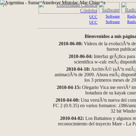
?>
Software
Radi
UCC
Software
Radi
UCC
Bienvenidos a mis página
2010-06-08:
Videos de la evoluciÃ³n de
fueron publica
2010-06-04:
Interfaz grÃ¡fica para
scientifica w-calc estÃ¡ disponi
2010-04-18:
ArchivÃ© (aÃºn estÃ¡ d
animaciÃ³n de 2009. Ahora estÃ¡ disponib
los 3 primeros meses de 2
2010-04-15:
Olegario Vica me enviÃ³ im
botadura de su kayak case
2010-04-08:
Una versiÃ³n nueva del comp
FC 2 (0.9.35) en varios formatos: .i386/a
32 bit Wind
2010-04-02:
Los Battainos y algunos ma
reconocimiento del trayecto Mare - La 