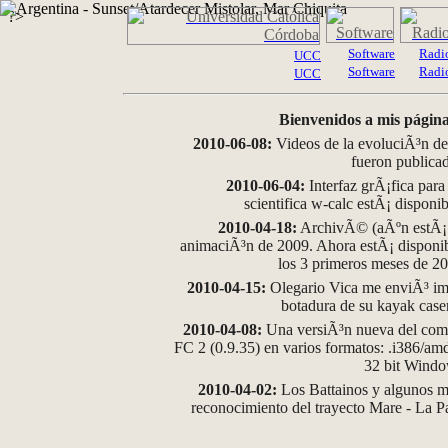
?>
Software
Radi
UCC
Software
Radi
UCC
Bienvenidos a mis página
2010-06-08:
Videos de la evoluciÃ³n de
fueron publica
2010-06-04:
Interfaz grÃ¡fica para
scientifica w-calc estÃ¡ disponi
2010-04-18:
ArchivÃ© (aÃºn estÃ¡ d
animaciÃ³n de 2009. Ahora estÃ¡ disponib
los 3 primeros meses de 2
2010-04-15:
Olegario Vica me enviÃ³ im
botadura de su kayak case
2010-04-08:
Una versiÃ³n nueva del comp
FC 2 (0.9.35) en varios formatos: .i386/a
32 bit Wind
2010-04-02:
Los Battainos y algunos ma
reconocimiento del trayecto Mare - La 