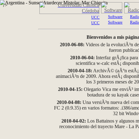
?>
Software
Radi
UCC
Software
Radi
UCC
Bienvenidos a mis página
2010-06-08:
Videos de la evoluciÃ³n de
fueron publica
2010-06-04:
Interfaz grÃ¡fica para
scientifica w-calc estÃ¡ disponi
2010-04-18:
ArchivÃ© (aÃºn estÃ¡ d
animaciÃ³n de 2009. Ahora estÃ¡ disponib
los 3 primeros meses de 2
2010-04-15:
Olegario Vica me enviÃ³ im
botadura de su kayak case
2010-04-08:
Una versiÃ³n nueva del comp
FC 2 (0.9.35) en varios formatos: .i386/a
32 bit Wind
2010-04-02:
Los Battainos y algunos ma
reconocimiento del trayecto Mare - La 