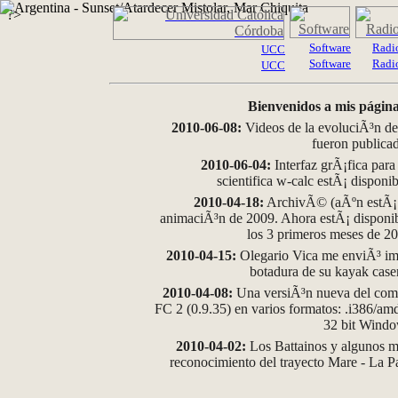
?>
Software
Radi
UCC
Software
Radi
UCC
Bienvenidos a mis página
2010-06-08:
Videos de la evoluciÃ³n de
fueron publica
2010-06-04:
Interfaz grÃ¡fica para
scientifica w-calc estÃ¡ disponi
2010-04-18:
ArchivÃ© (aÃºn estÃ¡ d
animaciÃ³n de 2009. Ahora estÃ¡ disponib
los 3 primeros meses de 2
2010-04-15:
Olegario Vica me enviÃ³ im
botadura de su kayak case
2010-04-08:
Una versiÃ³n nueva del comp
FC 2 (0.9.35) en varios formatos: .i386/a
32 bit Wind
2010-04-02:
Los Battainos y algunos ma
reconocimiento del trayecto Mare - La 