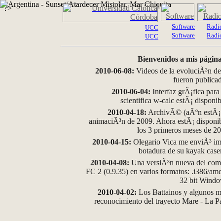
?>
Software
Radi
UCC
Software
Radi
UCC
Bienvenidos a mis página
2010-06-08:
Videos de la evoluciÃ³n de
fueron publica
2010-06-04:
Interfaz grÃ¡fica para
scientifica w-calc estÃ¡ disponi
2010-04-18:
ArchivÃ© (aÃºn estÃ¡ d
animaciÃ³n de 2009. Ahora estÃ¡ disponib
los 3 primeros meses de 2
2010-04-15:
Olegario Vica me enviÃ³ im
botadura de su kayak case
2010-04-08:
Una versiÃ³n nueva del comp
FC 2 (0.9.35) en varios formatos: .i386/a
32 bit Wind
2010-04-02:
Los Battainos y algunos ma
reconocimiento del trayecto Mare - La 