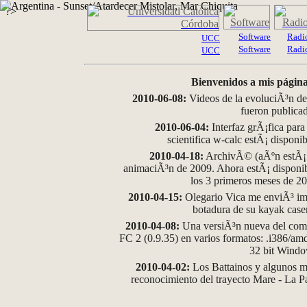
?>
Software
Radi
UCC
Software
Radi
UCC
Bienvenidos a mis página
2010-06-08:
Videos de la evoluciÃ³n de
fueron publica
2010-06-04:
Interfaz grÃ¡fica para
scientifica w-calc estÃ¡ disponi
2010-04-18:
ArchivÃ© (aÃºn estÃ¡ d
animaciÃ³n de 2009. Ahora estÃ¡ disponib
los 3 primeros meses de 2
2010-04-15:
Olegario Vica me enviÃ³ im
botadura de su kayak case
2010-04-08:
Una versiÃ³n nueva del comp
FC 2 (0.9.35) en varios formatos: .i386/a
32 bit Wind
2010-04-02:
Los Battainos y algunos ma
reconocimiento del trayecto Mare - La 