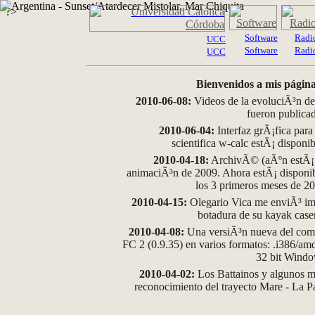
?>
Software
Radi
UCC
Software
Radi
UCC
Bienvenidos a mis página
2010-06-08:
Videos de la evoluciÃ³n de
fueron publica
2010-06-04:
Interfaz grÃ¡fica para
scientifica w-calc estÃ¡ disponi
2010-04-18:
ArchivÃ© (aÃºn estÃ¡ d
animaciÃ³n de 2009. Ahora estÃ¡ disponib
los 3 primeros meses de 2
2010-04-15:
Olegario Vica me enviÃ³ im
botadura de su kayak case
2010-04-08:
Una versiÃ³n nueva del comp
FC 2 (0.9.35) en varios formatos: .i386/a
32 bit Wind
2010-04-02:
Los Battainos y algunos ma
reconocimiento del trayecto Mare - La 