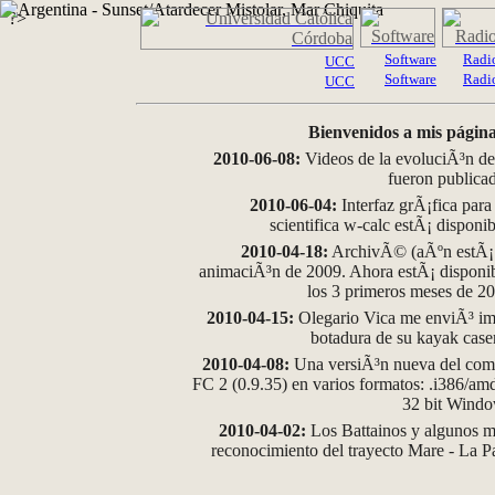
?>
Software
Radi
UCC
Software
Radi
UCC
Bienvenidos a mis página
2010-06-08:
Videos de la evoluciÃ³n de
fueron publica
2010-06-04:
Interfaz grÃ¡fica para
scientifica w-calc estÃ¡ disponi
2010-04-18:
ArchivÃ© (aÃºn estÃ¡ d
animaciÃ³n de 2009. Ahora estÃ¡ disponib
los 3 primeros meses de 2
2010-04-15:
Olegario Vica me enviÃ³ im
botadura de su kayak case
2010-04-08:
Una versiÃ³n nueva del comp
FC 2 (0.9.35) en varios formatos: .i386/a
32 bit Wind
2010-04-02:
Los Battainos y algunos ma
reconocimiento del trayecto Mare - La 