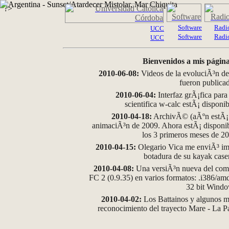
?>
Software
Radi
UCC
Software
Radi
UCC
Bienvenidos a mis página
2010-06-08:
Videos de la evoluciÃ³n de
fueron publica
2010-06-04:
Interfaz grÃ¡fica para
scientifica w-calc estÃ¡ disponi
2010-04-18:
ArchivÃ© (aÃºn estÃ¡ d
animaciÃ³n de 2009. Ahora estÃ¡ disponib
los 3 primeros meses de 2
2010-04-15:
Olegario Vica me enviÃ³ im
botadura de su kayak case
2010-04-08:
Una versiÃ³n nueva del comp
FC 2 (0.9.35) en varios formatos: .i386/a
32 bit Wind
2010-04-02:
Los Battainos y algunos ma
reconocimiento del trayecto Mare - La 