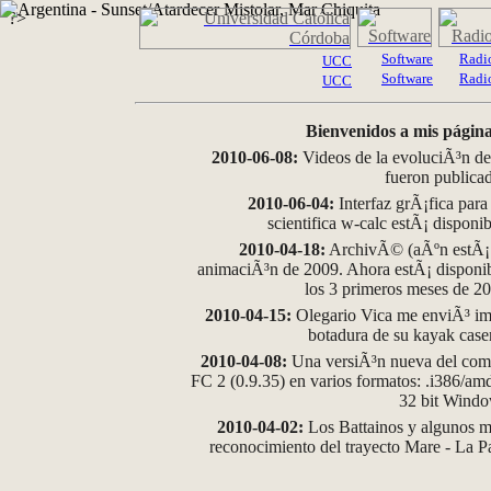
?>
Software
Radi
UCC
Software
Radi
UCC
Bienvenidos a mis página
2010-06-08:
Videos de la evoluciÃ³n de
fueron publica
2010-06-04:
Interfaz grÃ¡fica para
scientifica w-calc estÃ¡ disponi
2010-04-18:
ArchivÃ© (aÃºn estÃ¡ d
animaciÃ³n de 2009. Ahora estÃ¡ disponib
los 3 primeros meses de 2
2010-04-15:
Olegario Vica me enviÃ³ im
botadura de su kayak case
2010-04-08:
Una versiÃ³n nueva del comp
FC 2 (0.9.35) en varios formatos: .i386/a
32 bit Wind
2010-04-02:
Los Battainos y algunos ma
reconocimiento del trayecto Mare - La 