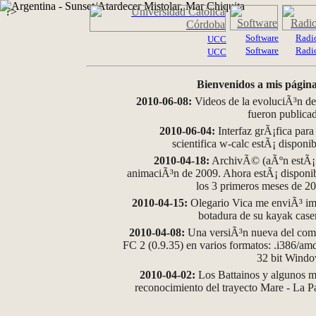
?>
Software
Radi
UCC
Software
Radi
UCC
Bienvenidos a mis página
2010-06-08:
Videos de la evoluciÃ³n de
fueron publica
2010-06-04:
Interfaz grÃ¡fica para
scientifica w-calc estÃ¡ disponi
2010-04-18:
ArchivÃ© (aÃºn estÃ¡ d
animaciÃ³n de 2009. Ahora estÃ¡ disponib
los 3 primeros meses de 2
2010-04-15:
Olegario Vica me enviÃ³ im
botadura de su kayak case
2010-04-08:
Una versiÃ³n nueva del comp
FC 2 (0.9.35) en varios formatos: .i386/a
32 bit Wind
2010-04-02:
Los Battainos y algunos ma
reconocimiento del trayecto Mare - La 