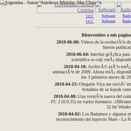
?>
Software
Radi
UCC
Software
Radi
UCC
Bienvenidos a mis página
2010-06-08:
Videos de la evoluciÃ³n de
fueron publica
2010-06-04:
Interfaz grÃ¡fica para
scientifica w-calc estÃ¡ disponi
2010-04-18:
ArchivÃ© (aÃºn estÃ¡ d
animaciÃ³n de 2009. Ahora estÃ¡ disponib
los 3 primeros meses de 2
2010-04-15:
Olegario Vica me enviÃ³ im
botadura de su kayak case
2010-04-08:
Una versiÃ³n nueva del comp
FC 2 (0.9.35) en varios formatos: .i386/a
32 bit Wind
2010-04-02:
Los Battainos y algunos ma
reconocimiento del trayecto Mare - La 