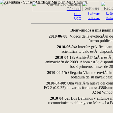
?>
Software
Radi
UCC
Software
Radi
UCC
Bienvenidos a mis página
2010-06-08:
Videos de la evoluciÃ³n de
fueron publica
2010-06-04:
Interfaz grÃ¡fica para
scientifica w-calc estÃ¡ disponi
2010-04-18:
ArchivÃ© (aÃºn estÃ¡ d
animaciÃ³n de 2009. Ahora estÃ¡ disponib
los 3 primeros meses de 2
2010-04-15:
Olegario Vica me enviÃ³ im
botadura de su kayak case
2010-04-08:
Una versiÃ³n nueva del comp
FC 2 (0.9.35) en varios formatos: .i386/a
32 bit Wind
2010-04-02:
Los Battainos y algunos ma
reconocimiento del trayecto Mare - La 