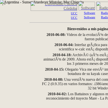
?>
Software
Radi
UCC
Software
Radi
UCC
Bienvenidos a mis página
2010-06-08:
Videos de la evoluciÃ³n de
fueron publica
2010-06-04:
Interfaz grÃ¡fica para
scientifica w-calc estÃ¡ disponi
2010-04-18:
ArchivÃ© (aÃºn estÃ¡ d
animaciÃ³n de 2009. Ahora estÃ¡ disponib
los 3 primeros meses de 2
2010-04-15:
Olegario Vica me enviÃ³ im
botadura de su kayak case
2010-04-08:
Una versiÃ³n nueva del comp
FC 2 (0.9.35) en varios formatos: .i386/a
32 bit Wind
2010-04-02:
Los Battainos y algunos ma
reconocimiento del trayecto Mare - La 