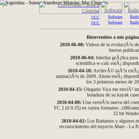
?>
Software
Radi
UCC
Software
Radi
UCC
Bienvenidos a mis página
2010-06-08:
Videos de la evoluciÃ³n de
fueron publica
2010-06-04:
Interfaz grÃ¡fica para
scientifica w-calc estÃ¡ disponi
2010-04-18:
ArchivÃ© (aÃºn estÃ¡ d
animaciÃ³n de 2009. Ahora estÃ¡ disponib
los 3 primeros meses de 2
2010-04-15:
Olegario Vica me enviÃ³ im
botadura de su kayak case
2010-04-08:
Una versiÃ³n nueva del comp
FC 2 (0.9.35) en varios formatos: .i386/a
32 bit Wind
2010-04-02:
Los Battainos y algunos ma
reconocimiento del trayecto Mare - La 