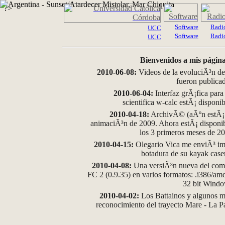
?>
Software
Radi
UCC
Software
Radi
UCC
Bienvenidos a mis página
2010-06-08:
Videos de la evoluciÃ³n de
fueron publica
2010-06-04:
Interfaz grÃ¡fica para
scientifica w-calc estÃ¡ disponi
2010-04-18:
ArchivÃ© (aÃºn estÃ¡ d
animaciÃ³n de 2009. Ahora estÃ¡ disponib
los 3 primeros meses de 2
2010-04-15:
Olegario Vica me enviÃ³ im
botadura de su kayak case
2010-04-08:
Una versiÃ³n nueva del comp
FC 2 (0.9.35) en varios formatos: .i386/a
32 bit Wind
2010-04-02:
Los Battainos y algunos ma
reconocimiento del trayecto Mare - La 