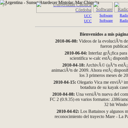
?>
Software
Radi
UCC
Software
Radi
UCC
Bienvenidos a mis página
2010-06-08:
Videos de la evoluciÃ³n de
fueron publica
2010-06-04:
Interfaz grÃ¡fica para
scientifica w-calc estÃ¡ disponi
2010-04-18:
ArchivÃ© (aÃºn estÃ¡ d
animaciÃ³n de 2009. Ahora estÃ¡ disponib
los 3 primeros meses de 2
2010-04-15:
Olegario Vica me enviÃ³ im
botadura de su kayak case
2010-04-08:
Una versiÃ³n nueva del comp
FC 2 (0.9.35) en varios formatos: .i386/a
32 bit Wind
2010-04-02:
Los Battainos y algunos ma
reconocimiento del trayecto Mare - La 