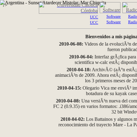
?>
Software
Radi
UCC
Software
Radi
UCC
Bienvenidos a mis página
2010-06-08:
Videos de la evoluciÃ³n de
fueron publica
2010-06-04:
Interfaz grÃ¡fica para
scientifica w-calc estÃ¡ disponi
2010-04-18:
ArchivÃ© (aÃºn estÃ¡ d
animaciÃ³n de 2009. Ahora estÃ¡ disponib
los 3 primeros meses de 2
2010-04-15:
Olegario Vica me enviÃ³ im
botadura de su kayak case
2010-04-08:
Una versiÃ³n nueva del comp
FC 2 (0.9.35) en varios formatos: .i386/a
32 bit Wind
2010-04-02:
Los Battainos y algunos ma
reconocimiento del trayecto Mare - La 