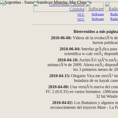
?>
Software
Radi
UCC
Software
Radi
UCC
Bienvenidos a mis página
2010-06-08:
Videos de la evoluciÃ³n de
fueron publica
2010-06-04:
Interfaz grÃ¡fica para
scientifica w-calc estÃ¡ disponi
2010-04-18:
ArchivÃ© (aÃºn estÃ¡ d
animaciÃ³n de 2009. Ahora estÃ¡ disponib
los 3 primeros meses de 2
2010-04-15:
Olegario Vica me enviÃ³ im
botadura de su kayak case
2010-04-08:
Una versiÃ³n nueva del comp
FC 2 (0.9.35) en varios formatos: .i386/a
32 bit Wind
2010-04-02:
Los Battainos y algunos ma
reconocimiento del trayecto Mare - La 