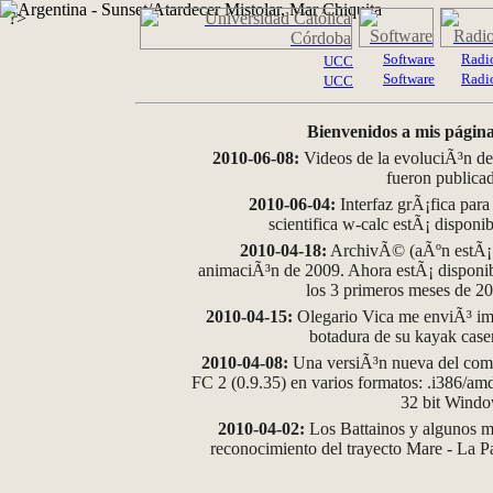
?>
Software
Radi
UCC
Software
Radi
UCC
Bienvenidos a mis página
2010-06-08:
Videos de la evoluciÃ³n de
fueron publica
2010-06-04:
Interfaz grÃ¡fica para
scientifica w-calc estÃ¡ disponi
2010-04-18:
ArchivÃ© (aÃºn estÃ¡ d
animaciÃ³n de 2009. Ahora estÃ¡ disponib
los 3 primeros meses de 2
2010-04-15:
Olegario Vica me enviÃ³ im
botadura de su kayak case
2010-04-08:
Una versiÃ³n nueva del comp
FC 2 (0.9.35) en varios formatos: .i386/a
32 bit Wind
2010-04-02:
Los Battainos y algunos ma
reconocimiento del trayecto Mare - La 