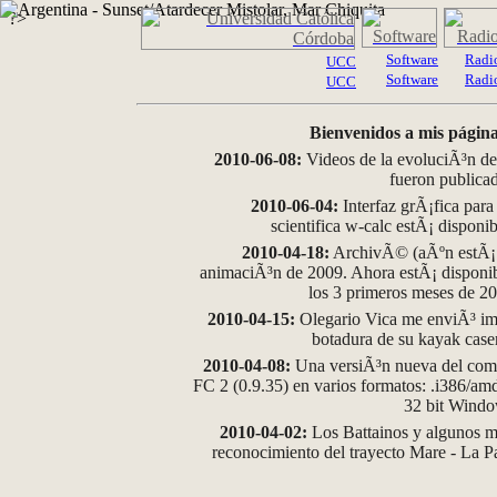
?>
Software
Radi
UCC
Software
Radi
UCC
Bienvenidos a mis página
2010-06-08:
Videos de la evoluciÃ³n de
fueron publica
2010-06-04:
Interfaz grÃ¡fica para
scientifica w-calc estÃ¡ disponi
2010-04-18:
ArchivÃ© (aÃºn estÃ¡ d
animaciÃ³n de 2009. Ahora estÃ¡ disponib
los 3 primeros meses de 2
2010-04-15:
Olegario Vica me enviÃ³ im
botadura de su kayak case
2010-04-08:
Una versiÃ³n nueva del comp
FC 2 (0.9.35) en varios formatos: .i386/a
32 bit Wind
2010-04-02:
Los Battainos y algunos ma
reconocimiento del trayecto Mare - La 