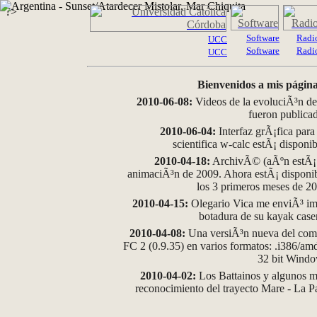
?>
Software
Radi
UCC
Software
Radi
UCC
Bienvenidos a mis página
2010-06-08:
Videos de la evoluciÃ³n de
fueron publica
2010-06-04:
Interfaz grÃ¡fica para
scientifica w-calc estÃ¡ disponi
2010-04-18:
ArchivÃ© (aÃºn estÃ¡ d
animaciÃ³n de 2009. Ahora estÃ¡ disponib
los 3 primeros meses de 2
2010-04-15:
Olegario Vica me enviÃ³ im
botadura de su kayak case
2010-04-08:
Una versiÃ³n nueva del comp
FC 2 (0.9.35) en varios formatos: .i386/a
32 bit Wind
2010-04-02:
Los Battainos y algunos ma
reconocimiento del trayecto Mare - La 