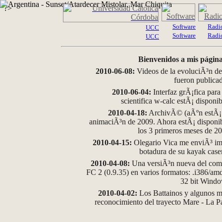
?>
Software
Radi
UCC
Software
Radi
UCC
Bienvenidos a mis página
2010-06-08:
Videos de la evoluciÃ³n de
fueron publica
2010-06-04:
Interfaz grÃ¡fica para
scientifica w-calc estÃ¡ disponi
2010-04-18:
ArchivÃ© (aÃºn estÃ¡ d
animaciÃ³n de 2009. Ahora estÃ¡ disponib
los 3 primeros meses de 2
2010-04-15:
Olegario Vica me enviÃ³ im
botadura de su kayak case
2010-04-08:
Una versiÃ³n nueva del comp
FC 2 (0.9.35) en varios formatos: .i386/a
32 bit Wind
2010-04-02:
Los Battainos y algunos ma
reconocimiento del trayecto Mare - La 