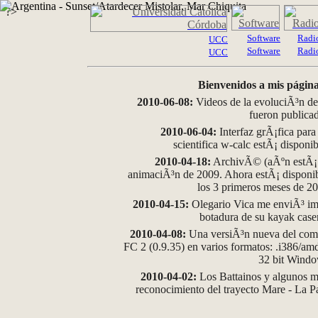
?>
Software
Radi
UCC
Software
Radi
UCC
Bienvenidos a mis página
2010-06-08:
Videos de la evoluciÃ³n de
fueron publica
2010-06-04:
Interfaz grÃ¡fica para
scientifica w-calc estÃ¡ disponi
2010-04-18:
ArchivÃ© (aÃºn estÃ¡ d
animaciÃ³n de 2009. Ahora estÃ¡ disponib
los 3 primeros meses de 2
2010-04-15:
Olegario Vica me enviÃ³ im
botadura de su kayak case
2010-04-08:
Una versiÃ³n nueva del comp
FC 2 (0.9.35) en varios formatos: .i386/a
32 bit Wind
2010-04-02:
Los Battainos y algunos ma
reconocimiento del trayecto Mare - La 