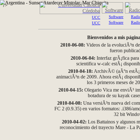
?>
Software
Radi
UCC
Software
Radi
UCC
Bienvenidos a mis página
2010-06-08:
Videos de la evoluciÃ³n de
fueron publica
2010-06-04:
Interfaz grÃ¡fica para
scientifica w-calc estÃ¡ disponi
2010-04-18:
ArchivÃ© (aÃºn estÃ¡ d
animaciÃ³n de 2009. Ahora estÃ¡ disponib
los 3 primeros meses de 2
2010-04-15:
Olegario Vica me enviÃ³ im
botadura de su kayak case
2010-04-08:
Una versiÃ³n nueva del comp
FC 2 (0.9.35) en varios formatos: .i386/a
32 bit Wind
2010-04-02:
Los Battainos y algunos ma
reconocimiento del trayecto Mare - La 