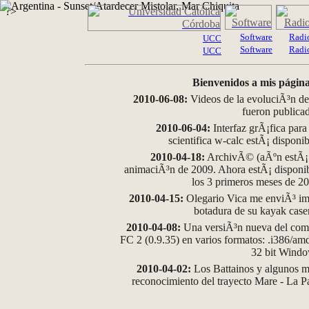
?>
Software
Radi
UCC
Software
Radi
UCC
Bienvenidos a mis página
2010-06-08:
Videos de la evoluciÃ³n de
fueron publica
2010-06-04:
Interfaz grÃ¡fica para
scientifica w-calc estÃ¡ disponi
2010-04-18:
ArchivÃ© (aÃºn estÃ¡ d
animaciÃ³n de 2009. Ahora estÃ¡ disponib
los 3 primeros meses de 2
2010-04-15:
Olegario Vica me enviÃ³ im
botadura de su kayak case
2010-04-08:
Una versiÃ³n nueva del comp
FC 2 (0.9.35) en varios formatos: .i386/a
32 bit Wind
2010-04-02:
Los Battainos y algunos ma
reconocimiento del trayecto Mare - La 