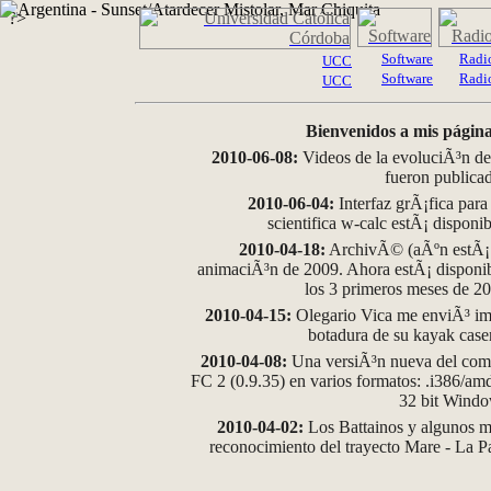
?>
Software
Radi
UCC
Software
Radi
UCC
Bienvenidos a mis página
2010-06-08:
Videos de la evoluciÃ³n de
fueron publica
2010-06-04:
Interfaz grÃ¡fica para
scientifica w-calc estÃ¡ disponi
2010-04-18:
ArchivÃ© (aÃºn estÃ¡ d
animaciÃ³n de 2009. Ahora estÃ¡ disponib
los 3 primeros meses de 2
2010-04-15:
Olegario Vica me enviÃ³ im
botadura de su kayak case
2010-04-08:
Una versiÃ³n nueva del comp
FC 2 (0.9.35) en varios formatos: .i386/a
32 bit Wind
2010-04-02:
Los Battainos y algunos ma
reconocimiento del trayecto Mare - La 